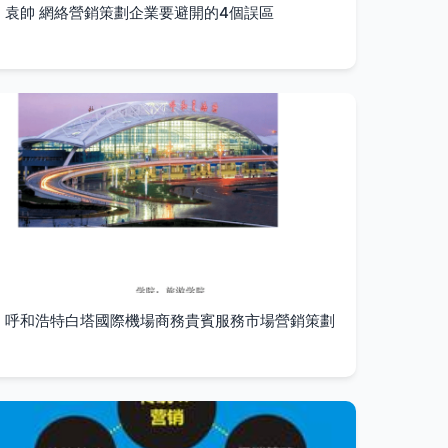
袁帥 網絡營銷策劃企業要避開的4個誤區
呼和浩特白塔國際機場商務貴賓服務市場營銷策劃