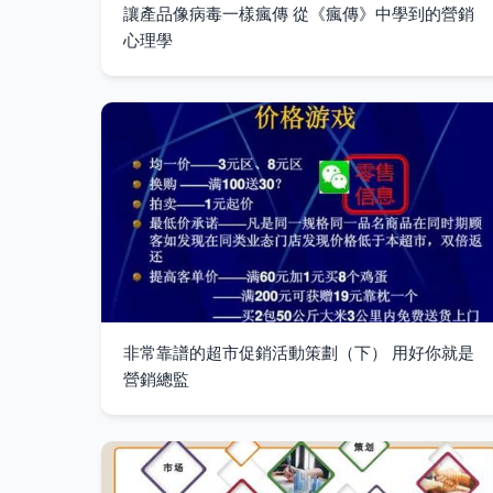
讓產品像病毒一樣瘋傳 從《瘋傳》中學到的營銷
心理學
非常靠譜的超市促銷活動策劃（下） 用好你就是
營銷總監