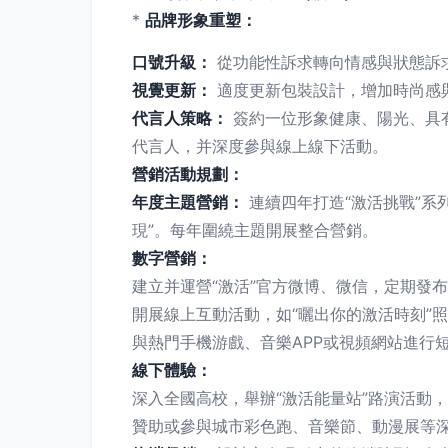
*
品牌形象重塑：
口號升級：
從功能性訴求轉向情感與狀態訴求
視覺更新：
適度更新包裝設計，增加時尚感
代言人策略：
簽約一位形象健康、陽光、具有
代言人，并深度參與線上線下活動。
營銷活動規劃：
年度主題營銷：
連續四年打造“激活挑戰”系列主
現”。每年圍繞主題開展整合營銷。
數字營銷：
建立并運營“激活”官方微博、微信，定期發布
開展線上互動活動，如“曬出你的激活時刻”
與熱門手機游戲、音樂APP或視頻網站進行
線下體驗：
深入全國高校，舉辦“激活能量站”路演活動
贊助或參與城市彩色跑、音樂節、動漫展等