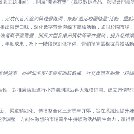
校園主題堆頭），開展“開蓋有獎”（贏取數碼產品、演唱會門票
，完成代言人簽約與視覺微調，啟動“激活校園能量”活動，重點
推出限定口味，深化數字營銷與線下體驗活動，鞏固校園市場
強電商平臺運營，開展大型音樂節贊助等事件營銷，提升品牌潮
，年度成果，為下一階段規劃做準備。營銷預算需根據具體活動
。
道鋪貨率、品牌知名度/美譽度調研數據、社交媒體互動量（粉
活性。對推廣活動進行小范圍測試后再大規模鋪開。建立輿情監
創新、渠道精細化、傳播整合化三駕馬車并驅，旨在系統性提升
靈活調整，方能在激烈的市場競爭中持續激活品牌生命力，贏得