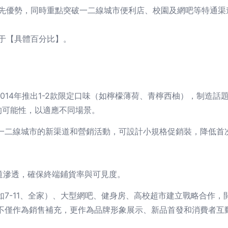
先優勢，同時重點突破一二線城市便利店、校園及網吧等特通渠
于【具體百分比】。
014年推出1-2款限定口味（如檸檬薄荷、青檸西柚），制造話
裝的可能性，以適應不同場景。
一二線城市的新渠道和營銷活動，可設計小規格促銷裝，降低首
道滲透，確保終端鋪貨率與可見度。
7-11、全家）、大型網吧、健身房、高校超市建立戰略合作，
不僅作為銷售補充，更作為品牌形象展示、新品首發和消費者互