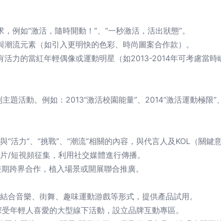
，例如“激活，隨時開動！”、“一秒激活，活出狀態”。
與潮流元素（如引入更明快的色彩、時尚圖案合作款）。
活力的當紅年輕偶像或運動明星（如2013-2014年可考慮當
題活動。例如：2013“激活校園能量”、2014“激活運動極限”、2
與“活力”、“挑戰”、“潮流”相關的內容，與代言人及KOL（關
照片/短視頻征集，利用社交媒體進行傳播。
短期跨界合作，植入場景或開展聯合推廣。
，結合音樂、街舞、趣味運動游戲等形式，提供產品試用。
深受年輕人喜愛的大型線下活動，設立品牌互動專區。