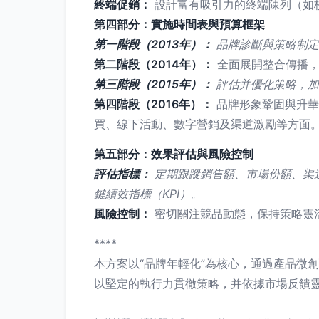
終端促銷：
設計富有吸引力的終端陳列（如
第四部分：實施時間表與預算框架
第一階段（2013年）：
品牌診斷與策略制定
第二階段（2014年）：
全面展開整合傳播，
第三階段（2015年）：
評估并優化策略，加
第四階段（2016年）：
品牌形象鞏固與升華
買、線下活動、數字營銷及渠道激勵等方面
第五部分：效果評估與風險控制
評估指標：
定期跟蹤銷售額、市場份額、渠
鍵績效指標（KPI）。
風險控制：
密切關注競品動態，保持策略靈
****
本方案以“品牌年輕化”為核心，通過產品微
以堅定的執行力貫徹策略，并依據市場反饋