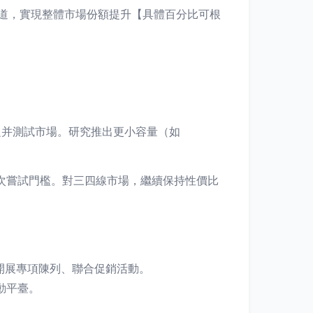
道，實現整體市場份額提升【具體百分比可根
題并測試市場。研究推出更小容量（如
次嘗試門檻。對三四線市場，繼續保持性價比
開展專項陳列、聯合促銷活動。
動平臺。