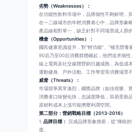
劣勢（Weaknesses）：
在功能性飲料市場中，品牌個性不夠鮮明，與
在一二線城市的年輕消費者心中，品牌形象
產品線相對單一，缺乏針對不同場景或人群
機會（Opportunities）：
國民健康意識提升，對“輕功能”、“補充營養
90后乃至00后消費群體崛起，他們追求個
線上電商及社交媒體營銷日趨成熟，為低成
運動健身、戶外活動、工作學習等消費場景
威脅（Threats）：
市場競爭異常激烈，國際品牌（如佳得樂、
消費者口味變化快，忠誠度降低，容易受新
原材料成本上漲可能擠壓利潤空間。
第二部分：營銷戰略目標（2013-2016）
1.
品牌目標：
完成品牌形象煥新，從“傳統的
度。