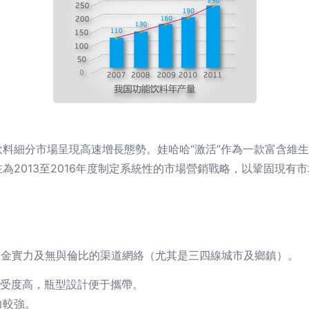
料細分市場呈現高速增長態勢。娃哈哈“激活”作為一款富含維
為2013至2016年度制定系統性的市場營銷戰略，以鞏固現有
資金實力及無與倫比的渠道網絡（尤其是三四線城市及鄉鎮）。
接受度高，瓶型設計便于攜帶。
力較強。