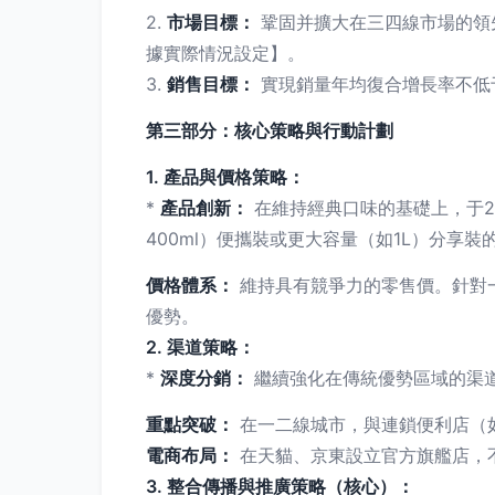
2.
市場目標：
鞏固并擴大在三四線市場的領
據實際情況設定】。
3.
銷售目標：
實現銷量年均復合增長率不低
第三部分：核心策略與行動計劃
1. 產品與價格策略：
*
產品創新：
在維持經典口味的基礎上，于2
400ml）便攜裝或更大容量（如1L）分享
價格體系：
維持具有競爭力的零售價。針對
優勢。
2. 渠道策略：
*
深度分銷：
繼續強化在傳統優勢區域的渠
重點突破：
在一二線城市，與連鎖便利店（如
電商布局：
在天貓、京東設立官方旗艦店，
3. 整合傳播與推廣策略（核心）：