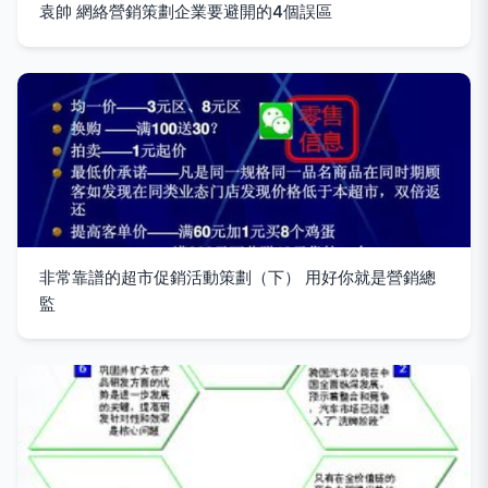
袁帥 網絡營銷策劃企業要避開的4個誤區
非常靠譜的超市促銷活動策劃（下） 用好你就是營銷總
監