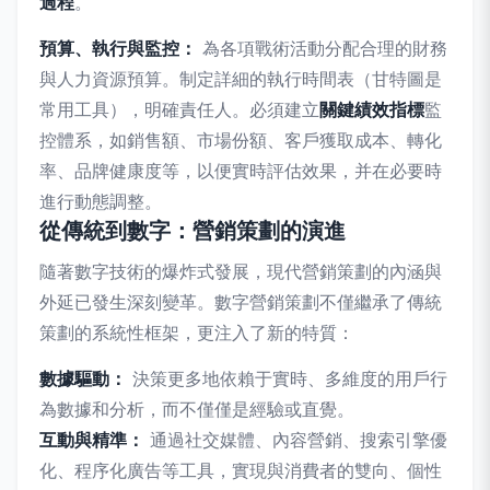
過程
。
預算、執行與監控：
為各項戰術活動分配合理的財務
與人力資源預算。制定詳細的執行時間表（甘特圖是
常用工具），明確責任人。必須建立
關鍵績效指標
監
控體系，如銷售額、市場份額、客戶獲取成本、轉化
率、品牌健康度等，以便實時評估效果，并在必要時
進行動態調整。
從傳統到數字：營銷策劃的演進
隨著數字技術的爆炸式發展，現代營銷策劃的內涵與
外延已發生深刻變革。數字營銷策劃不僅繼承了傳統
策劃的系統性框架，更注入了新的特質：
數據驅動：
決策更多地依賴于實時、多維度的用戶行
為數據和分析，而不僅僅是經驗或直覺。
互動與精準：
通過社交媒體、內容營銷、搜索引擎優
化、程序化廣告等工具，實現與消費者的雙向、個性