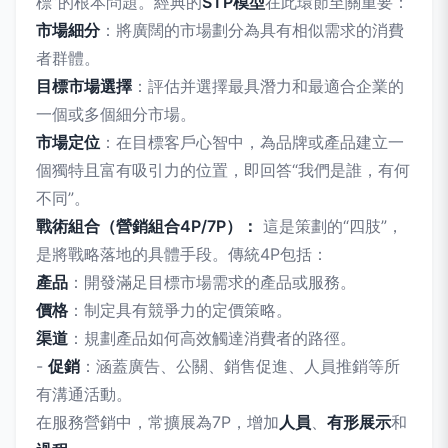
標”的根本問題。經典的
STP模型
在此環節至關重要：
市場細分
：將廣闊的市場劃分為具有相似需求的消費
者群體。
目標市場選擇
：評估并選擇最具潛力和最適合企業的
一個或多個細分市場。
市場定位
：在目標客戶心智中，為品牌或產品建立一
個獨特且富有吸引力的位置，即回答“我們是誰，有何
不同”。
戰術組合（營銷組合4P/7P）：
這是策劃的“四肢”，
是將戰略落地的具體手段。傳統4P包括：
產品
：開發滿足目標市場需求的產品或服務。
價格
：制定具有競爭力的定價策略。
渠道
：規劃產品如何高效觸達消費者的路徑。
-
促銷
：涵蓋廣告、公關、銷售促進、人員推銷等所
有溝通活動。
在服務營銷中，常擴展為7P，增加
人員
、
有形展示
和