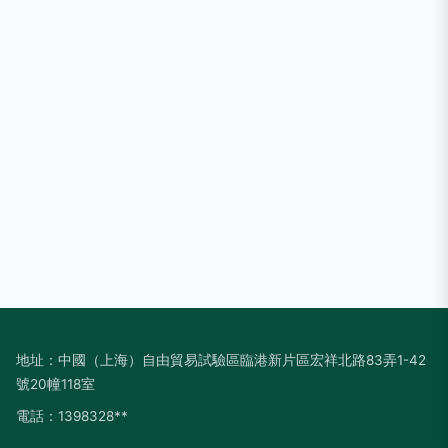
地址：中國（上海）自由貿易試驗區臨港新片區宏祥北路83弄1-42
號20幢118室
電話：1398328**