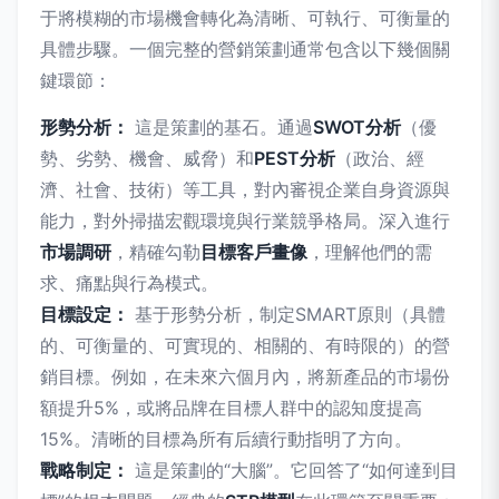
于將模糊的市場機會轉化為清晰、可執行、可衡量的
具體步驟。一個完整的營銷策劃通常包含以下幾個關
鍵環節：
形勢分析：
這是策劃的基石。通過
SWOT分析
（優
勢、劣勢、機會、威脅）和
PEST分析
（政治、經
濟、社會、技術）等工具，對內審視企業自身資源與
能力，對外掃描宏觀環境與行業競爭格局。深入進行
市場調研
，精確勾勒
目標客戶畫像
，理解他們的需
求、痛點與行為模式。
目標設定：
基于形勢分析，制定SMART原則（具體
的、可衡量的、可實現的、相關的、有時限的）的營
銷目標。例如，在未來六個月內，將新產品的市場份
額提升5%，或將品牌在目標人群中的認知度提高
15%。清晰的目標為所有后續行動指明了方向。
戰略制定：
這是策劃的“大腦”。它回答了“如何達到目