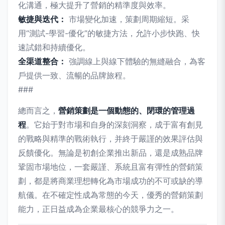
化溝通，極大提升了營銷的精準度與效率。
敏捷與迭代：
市場變化加速，策劃周期縮短。采
用“測試-學習-優化”的敏捷方法，允許小步快跑、快
速試錯和持續優化。
全渠道整合：
強調線上與線下體驗的無縫融合，為客
戶提供一致、流暢的品牌旅程。
###
總而言之，
營銷策劃是一個動態的、閉環的管理過
程
。它始于對市場和自身的深刻洞察，成于富有創見
的戰略與精準的戰術執行，并終于嚴謹的效果評估與
反饋優化。無論是初創企業推出新品，還是成熟品牌
鞏固市場地位，一套嚴謹、系統且富有彈性的營銷策
劃，都是將商業理想轉化為市場成功的不可或缺的導
航儀。在不確定性成為常態的今天，優秀的營銷策劃
能力，正日益成為企業最核心的競爭力之一。