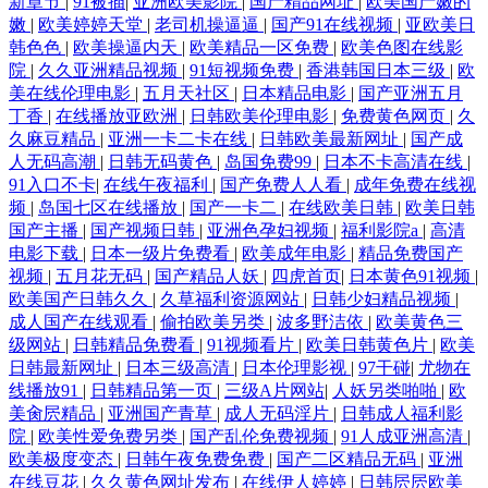
新章节
|
91被插
|
亚洲欧美影院
|
国产精品网址
|
欧美国产嫩的
嫩
|
欧美婷婷天堂
|
老司机操逼逼
|
国产91在线视频
|
亚欧美日
韩色色
|
欧美操逼内天
|
欧美精品一区免费
|
欧美色图在线影
院
|
久久亚洲精品视频
|
91短视频免费
|
香港韩国日本三级
|
欧
美在线伦理电影
|
五月天社区
|
日本精品电影
|
国产亚洲五月
丁香
|
在线播放亚欧洲
|
日韩欧美伦理电影
|
免费黄色网页
|
久
久麻豆精品
|
亚洲一卡二卡在线
|
日韩欧美最新网址
|
国产成
人无码高潮
|
日韩无码黄色
|
岛国免费99
|
日本不卡高清在线
|
91入口不卡
|
在线午夜福利
|
国产免费人人看
|
成年免费在线视
频
|
岛国七区在线播放
|
国产一卡二
|
在线欧美日韩
|
欧美日韩
国产主播
|
国产视频日韩
|
亚洲色孕妇视频
|
福利影院a
|
高清
电影下载
|
日本一级片免费看
|
欧美成年电影
|
精品免费国产
视频
|
五月花无码
|
国产精品人妖
|
四虎首页
|
日本黄色91视频
|
欧美国产日韩久久
|
久草福利资源网站
|
日韩少妇精品视频
|
成人国产在线观看
|
偷拍欧美另类
|
波多野洁依
|
欧美黄色三
级网站
|
日韩精品免费看
|
91视频看片
|
欧美日韩黄色片
|
欧美
日韩最新网址
|
日本三级高清
|
日本伦理影视
|
97干碰
|
尤物在
线播放91
|
日韩精品第一页
|
三级A片网站
|
人妖另类啪啪
|
欧
美肏屄精品
|
亚洲国产青草
|
成人无码淫片
|
日韩成人福利影
院
|
欧美性爱免费另类
|
国产乱伦免费视频
|
91人成亚洲高清
|
欧美极度变态
|
日韩午夜免费免费
|
国产二区精品无码
|
亚洲
在线豆花
|
久久黄色网址发布
|
在线伊人婷婷
|
日韩屄屄欧美