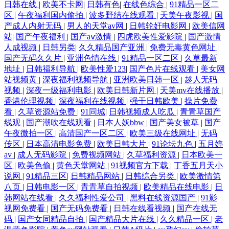
日韩在线
|
欧美不卡网
|
日韩有色
|
在线色综合
|
91精品一区二
区
|
午夜福利国内偷拍
|
波多野结在线观看
|
天美午夜影视
|
国
产成人内射无码
|
男人的天堂av网
|
日韩轮奸电影网
|
欧美信网
站
|
国产午夜福利
|
国产aⅴ激情
|
四虎欧美性爱影院
|
国产激情
人成视频
|
日韩另类
|
久久精品国产亚洲
|
免费无毒黄色网址
|
国产无码久久片
|
亚洲色情在线
|
91精品一区二区
|
久草最新
地址
|
日韩福利导航
|
欧美性爱123
|
国产色片在线观看
|
美女网
站视频黄
|
深夜福利视频导航
|
亚洲欧美日韩一区
|
趁人无码
视频
|
深夜一级福利电影
|
欧美日韩新片网
|
天美mv在线播放
|
香港伦理视频
|
深夜福利在线视频
|
强干日韩欧美
|
操片免费
看
|
久草资源站免费
|
91同城
|
日韩视频成人吃瓜
|
青青草国产
线观
|
国产潮吹在线观看
|
日本人妖bbw
|
国产美女被草
|
国产
午夜微拍一区
|
高清国产一区二区
|
欧美三级在线网址
|
无码
传区
|
日本高清电影免费
|
欧美日韩大片
|
91论坛九色
|
五月婷
av
|
成人无码影院
|
免费视频网站
|
久草福利资源
|
日本欧美一
区
|
欧美色偷
|
黄色天堂网站
|
91视频官方下载
|
丁香五月天小
说网
|
91精品三区
|
日韩精品网站
|
日韩综合另类
|
欧美激情第
八页
|
日韩电影一区
|
青青草自拍视频
|
欧美精品在线电影
|
日
韩网站在线看
|
久久福利性爱公司
|
黑料在线资源国产
|
91影
视网免费看
|
国产无码免费看
|
日韩在线看视频
|
国产在线无
码
|
国产女同精品自拍
|
国产精品大片在线
|
久久精品一区
|
老