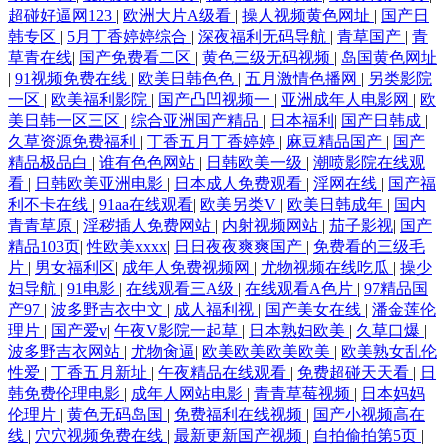
超碰好逼网123
|
欧洲大片A级看
|
操人视频黄色网址
|
国产日
韩专区
|
5月丁香婷婷综合
|
深夜福利无码导航
|
青草国产
|
青
草青在线
|
国产免费看二区
|
黄色三级无码视频
|
岛国黄色网址
|
91视频免费在线
|
欧美日韩色色
|
五月激情色播网
|
另类影院
一区
|
欧美福利影院
|
国产凸凹视频一
|
亚洲成年人电影网
|
欧
美日韩一区三区
|
综合亚洲国产精品
|
日本福利
|
国产日韩成
|
久草资源免费福利
|
丁香五月丁香婷婷
|
麻豆精品国产
|
国产
精品极品白
|
谁有色色网站
|
日韩欧美一级
|
潮喷影院在线观
看
|
日韩欧美亚洲电影
|
日本成人免费观看
|
淫网在线
|
国产福
利不卡在线
|
91aa在线观看
|
欧美另类V
|
欧美日韩成年
|
国内
青青草原
|
淫秽插人免费网站
|
内射视频网站
|
茄子影视
|
国产
精品103页
|
性欧美xxxx
|
日日夜夜爽爽国产
|
免费看的三级毛
片
|
男女福利区
|
成年人免费视频网
|
尤物视频在线吃瓜
|
操少
妇导航
|
91电影
|
在线观看三A级
|
在线观看A色片
|
97精品国
产97
|
波多野吉衣中文
|
成人福利视
|
国产美女在线
|
潘金莲伦
理片
|
国产爱v
|
午夜V影院一起草
|
日本熟妇欧美
|
久草口爆
|
波多野吉衣网站
|
尤物肏逼
|
欧美欧美欧美欧美
|
欧美熟女乱伦
性爱
|
丁香五月新址
|
午夜精品在线观看
|
免费超碰天天看
|
日
韩免费伦理电影
|
成年人网站电影
|
青青草莓视频
|
日本妈妈
伦理片
|
黄色无码岛国
|
免费福利在线视频
|
国产小视频高在
线
|
穴穴视频免费在线
|
最新更新国产视频
|
自拍偷拍第5页
|