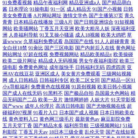
91免费看视频
精品午夜福利网
精品亚洲成a人
国产精品萌白
酱
日本理论
91操电影
91一区
成人精品无
91国产小视频
日韩
美女免费直播
A片网站网址
激情文学色
国产主播第37页
青久
青青
日本精品在线播放
三级A片
国产日韩亚洲综合
91短视频
网站
欧美骚网站
丁香五月天亚洲
欧美大粗吊人妖
深夜福利亚
洲
人兽福利导航
91叉叉操小骚逼
成人18视频
欧美大鸡吧
草
逼wwww
久草福利免费试看
岛国国产在线
91人人超碰青青
美
女白丝18禁
91肏比
国产三区电影
国产内射后入在线
黄色网址
网站网址
97超在线视
免费视频网站
精品欧美精品v
欧美操碰
欧美二级片网址
精品成人无码视频
男女午夜福利影院
欧美三
级电影
免费黄色网址
成年版快手
日韩福利无码
四虎四房
亚
洲AV在线豆花
亚洲区成人
美女黄片免费观看
三级网站视频
网
成人日韩精品
日韩福利专区
欧美二区女同
国产精品一区91
小x导航福利
免费黄色在线视频
91原创视频
欧美日韩小视频
国产成人在线无码
91黑料不
国产极品自拍
岛国最大色网站
精
品无码国产二品
欧美一及片
激情网婷婷
人妖大片
91天堂影视
国产www
成年人伦理片
高清日韩电影
国产尤物视频在线
超
碰福利97视屏
91看片入口
日本国产成人视频
日本日韩欧美在
线
黄色资料入口
黄色网三级毛片
最新黄色av
麻豆影院免费
五月天堂丁香
国产精品水多
福利所导航
三级视频网站J
51福
利影院
丁香五月天av
18日本三级全黄
乱伦天堂
国产在线短视