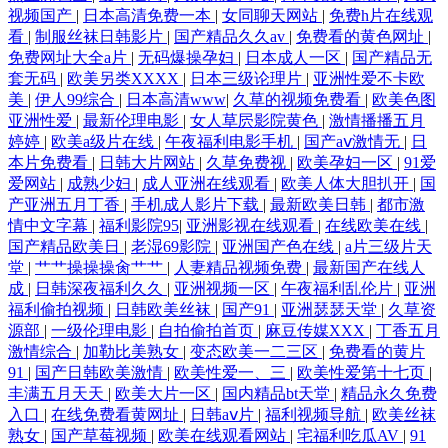
视频国产
|
日本高清免费一本
|
女同聊天网站
|
免费h片在线观
看
|
制服丝袜日韩影片
|
国产精品久久av
|
免费看的黄色网址
|
免费网址大全a片
|
无码爆操孕妇
|
日本成人一区
|
国产精品无
套无码
|
欧美另类XXXX
|
日本三级论理片
|
亚洲性爱不卡欧
美
|
伊人99综合
|
日本高清www
|
久草的视频免费看
|
欧美色图
亚洲性爱
|
最新伦理电影
|
女人草屄影院黄色
|
激情播播五月
婷婷
|
欧美a级片在线
|
午夜福利电影手机
|
国产aⅴ激情无
|
日
本片免费看
|
日韩大片网站
|
久草免费视
|
欧美孕妇一区
|
91爱
爱网站
|
成熟少妇
|
成人亚洲在线观看
|
欧美人体大胆扒开
|
国
产亚洲五月丁香
|
手机成人影片下载
|
最新欧美日韩
|
都市激
情中文字幕
|
福利影院95
|
亚洲影视在线观看
|
在线欧美在线
|
国产精品欧美日
|
老湿69影院
|
亚洲国产色在线
|
a片三级片天
堂
|
艹艹操操操肏艹艹
|
人妻精品视频免费
|
最新国产在线人
成
|
日韩深夜福利久久
|
亚洲视频一区
|
午夜福利乱伦片
|
亚洲
福利偷拍视频
|
日韩欧美丝袜
|
国产91
|
亚洲瑟瑟天堂
|
久草资
源部
|
一级伦理电影
|
自拍偷拍首页
|
麻豆传媒XXX
|
丁香五月
激情综合
|
加勒比美熟女
|
变态欧美一二三区
|
免费看的黄片
91
|
国产日韩欧美激情
|
欧美性爱一、三
|
欧美性爱第十七页
|
丰满五月天天
|
欧美大片一区
|
国内精品bt天堂
|
精品永久免费
入口
|
在线免费看黄网址
|
日韩aⅴ片
|
福利视频导航
|
欧美丝袜
熟女
|
国产草莓视频
|
欧美在线观看网站
|
宅福利吃瓜AV
|
91