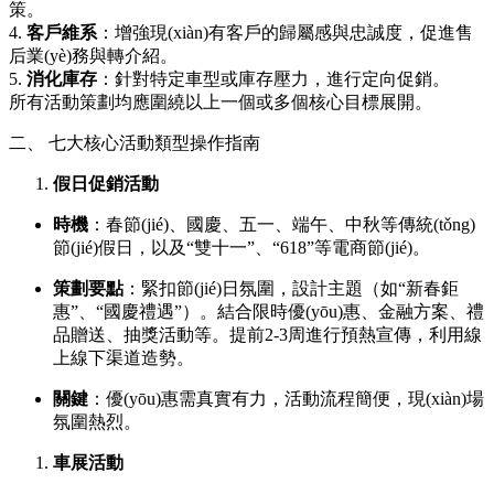
策。
4.
客戶維系
：增強現(xiàn)有客戶的歸屬感與忠誠度，促進售
后業(yè)務與轉介紹。
5.
消化庫存
：針對特定車型或庫存壓力，進行定向促銷。
所有活動策劃均應圍繞以上一個或多個核心目標展開。
二、 七大核心活動類型操作指南
假日促銷活動
時機
：春節(jié)、國慶、五一、端午、中秋等傳統(tǒng)
節(jié)假日，以及“雙十一”、“618”等電商節(jié)。
策劃要點
：緊扣節(jié)日氛圍，設計主題（如“新春鉅
惠”、“國慶禮遇”）。結合限時優(yōu)惠、金融方案、禮
品贈送、抽獎活動等。提前2-3周進行預熱宣傳，利用線
上線下渠道造勢。
關鍵
：優(yōu)惠需真實有力，活動流程簡便，現(xiàn)場
氛圍熱烈。
車展活動