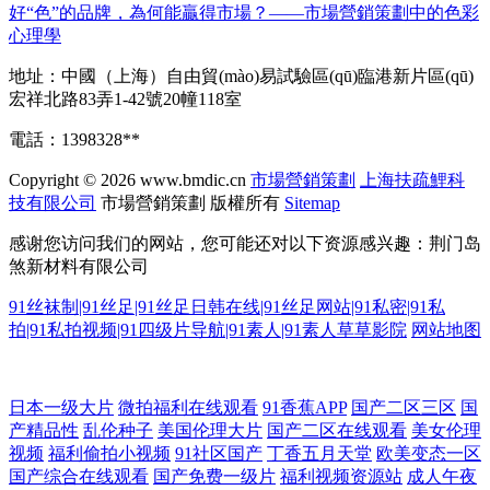
好“色”的品牌，為何能贏得市場？——市場營銷策劃中的色彩
心理學
地址：中國（上海）自由貿(mào)易試驗區(qū)臨港新片區(qū)
宏祥北路83弄1-42號20幢118室
電話：1398328**
Copyright © 2026
www.bmdic.cn
市場營銷策劃
上海扶疏鯉科
技有限公司
市場營銷策劃
版權所有
Sitemap
感谢您访问我们的网站，您可能还对以下资源感兴趣：荆门岛
煞新材料有限公司
91丝袜制|91丝足|91丝足日韩在线|91丝足网站|91私密|91私
拍|91私拍视频|91四级片导航|91素人|91素人草草影院
网站地图
天美影院 一级电影在线观看 后入导航 特大巨黑吊aw aV另类 老司机午 午
日本一级大片
微拍福利在线观看
91香蕉APP
国产二区三区
国
产精品性
乱伦种子
美国伦理大片
国产二区在线观看
美女伦理
视频
福利偷拍小视频
91社区国产
丁香五月天堂
欧美变态一区
夜看片影院在线观看 大地资源网中文第一页 欧美另类国产综合 一本到视
国产综合在线观看
国产免费一级片
福利视频资源站
成人午夜