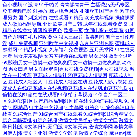
色小视频
91激情
91干啪啪
青青操青青干
主播诱惑无码专区
欧美视频电影
91播放
麻豆桃色网站
亚洲欧美国产另类
欧美伦
理另类
国产刺激对白
在线观看91精品
欧美成年视频
操碰操揉
成人微拍福利导航
亚洲欧美国产日韩
成年在线观看免费
岛国
精品在线播放
狠狠撸第四色
欧美一页
女同电影在线观看
91网
国产尤物在
毛片网站黄色
狼人三级片
高清男同
国产日韩伦理
淫
成年免费视频
亚洲欧美中文视频
东京热亚洲色图
蜜桃成人
超碰网
91精品小视频
久草福利免费视影
五月天堂网
91在线天
天看
男女羞羞视|男女羞羞视频在线观看|男女野外做爰全过程
69影院|男女一边摸一边做爽爽|男女一边摸一边做爽爽的动态
图|男女曰逼|男女在线观看|男女在线免费视频|男女在线视频|男
女在一起拔萝
豆花成人精品社区|豆花成人精品网|豆花成人社
区|豆花成人社区入口|豆花成人社区在线|豆花成人影片视频|豆
花成人在线|豆花成人在线视频|豆花成人在线网址|豆花吃瓜
91
偷拍在线|91偷拍在线观看|91偷拍字幕视频|91偷自产一区二
区|91网官|91网国产精品福利|91网红在线|91网红在线视频|91网
黄|91网精品
91字幕中文视频|91字慕网|91综合|91综合高清自在
线看|91综合国产|91综合国产在线观看|91综合精|91综合精品|91
综合日韩蜜桃|91综合视频
激情文学另类av|激情文学日|激情文
学日韩|激情文学日韩无码|激情文学天美|激情文学网|激情文学
网伊人|激情文学亚洲|激情文学影院|激情文学综合
麻豆mv|麻