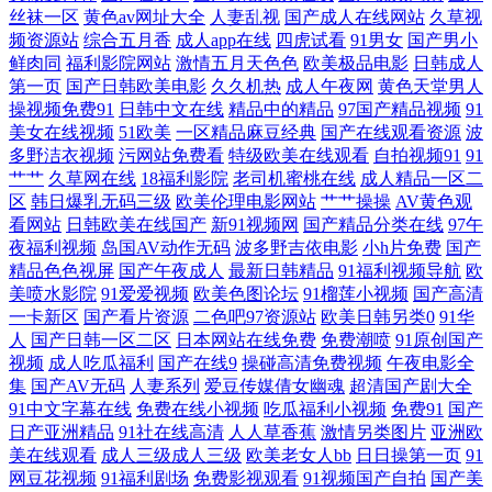
丝袜一区
黄色av网址大全
人妻乱视
国产成人在线网站
久草视
国产资源一区 色偷偷精品免费视频 超碰久在线 免费视频片在线观 亚洲有
频资源站
综合五月香
成人app在线
四虎试看
91男女
国产男小
鲜肉同
福利影院网站
激情五月天色色
欧美极品电影
日韩成人
码一区 国产精品白丝网站 日本激情在 自慰综合网 国产在线高清理伦 丝足
第一页
国产日韩欧美电影
久久机热
成人午夜网
黄色天堂男人
操视频免费91
日韩中文在线
精品中的精品
97国产精品视频
91
美女在线视频
51欧美
一区精品麻豆经典
国产在线观看资源
波
交在线 bt下载电影 乱子轮熟睡1区 亚洲a∨午 成人性三 欧美日韩欧美在线
多野洁衣视频
污网站免费看
特级欧美在线观看
自拍视频91
91
艹艹
久草网在线
18福利影院
老司机蜜桃在线
成人精品一区二
观看 尹人香蕉99视频 国产欧美日韩 日韩撸 超碰操操 免费在线毛片 亚洲
区
韩日爆乳无码三级
欧美伦理电影网站
艹艹操操
AV黄色观
看网站
日韩欧美在线国产
新91视频网
国产精品分类在线
97午
欧美日韩综合在线 国产107页在线视频 日韩欧美亚洲小网站 91直播在线观
夜福利视频
岛国AV动作无码
波多野吉依电影
小h片免费
国产
精品色色视屏
国产午夜成人
最新日韩精品
91福利视频导航
欧
美喷水影院
91爱爱视频
欧美色图论坛
91榴莲小视频
国产高清
看 久草视频福利在线 午夜伦国产 电影bt下载 欧美日韩激情无 野花社区在
一卡新区
国产看片资源
二色吧97资源站
欧美日韩另类0
91华
人
国产日韩一区二区
日本网站在线免费
免费潮喷
91原创国产
线观 国产精品玖玖玖 日韩精品极 91炮图在线播放 精品人工一区二区 午夜
视频
成人吃瓜福利
国产在线9
操碰高清免费视频
午夜电影全
集
国产AV无码
人妻系列
爱豆传媒倩女幽魂
超清国产剧大全
91中文字幕在线
免费在线小视频
吃瓜福利小视频
免费91
国产
电影在 成年免费 欧美日韩111 在线观看免费中国 国产无限精品免费观看
日产亚洲精品
91社在线高清
人人草香蕉
激情另类图片
亚洲欧
美在线观看
成人三级成人三级
欧美老女人bb
日日操第一页
91
日韩性爱视频在线观看 av怡红院 六月婷婷 亚洲精品网站首页 国产91美女
网豆花视频
91福利剧场
免费影视观看
91视频国产自拍
国产美