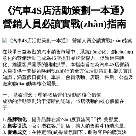
《汽車4S店活動策劃一本通》
營銷人員必讀實戰(zhàn)指南
在競爭日益激烈的汽車銷售市場中，系統(tǒng)化、創(chuàng)
意化的營銷活動已成為4S店提升品牌影響力、促進銷售轉
化、維護客戶關系的關鍵抓手。本指南旨在為汽車4S店營銷
人員提供一套從策略到執(zhí)行的全方位活動策劃框架與實用
知識，涵蓋假日促銷、車展、會員活動、店慶、售后、公益及
廠家聯(lián)動等核心場景。
一、 基礎理念：理解4S店營銷活動的核心價值
成功的活動策劃始于清晰的認知。4S店活動的核心價值在
于：
1.
品牌強化
：提升品牌在當?shù)厥袌龅闹扰c美譽度。
2.
集客引流
：吸引潛在客戶到店，擴大銷售漏斗頂端流量。
3.
促進成交
：在特定節(jié)點或氛圍下，刺激客戶的購買決