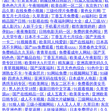
|
国产jk
|
97青青草原
|
制服丝袜日韩影片
|
91成人在线播放
|
欧
美色色六月天
|
午夜啪啪网
|
欧美自慰一区二区
|
东京热TV
|
精
品久草
|
在线免费小视频
|
三级伦理片免费看
|
黄色女片网
|
丁
香五月七月综合
|
久草质源
|
丁香五月免费看
|
av福利社
|
亚洲
精品国产日韩
|
91影视在线
|
午夜福利网址大全
|
成人三级AV
|
成人影片h
|
人妖干少女
|
手机看片伦理
|
都市激情婷婷
|
虐待
孕妇av
|
夜夜撸影院
|
日韩电影无码一区
|
免费的黄色网址
|
男
人天堂午夜
|
日本不卡二区
|
丁香五月七月综合
|
国产无线卡
一卡二
|
91视频香蕉
|
欧美同人纯爱剧
|
国产在线福利
|
日本高
清不卡网站
|
国产mv免费观看
|
性欧美xxxx
|
另类春色文学区
|
免费精品久久无码
|
青青草在线
|
免费看成年人网站
|
国产无
码色色
|
国产极品自拍
|
丁香五月精品
|
欧美成人午夜影院
|
另
类专区日韩
|
欧美特大A片淫片
|
精东麻豆
|
亚洲高潮无码久久
|
青草视频网站
|
国产深夜福利
|
五月天色色综合
|
91色中文
|
亚
洲熟女不卡
|
午夜肏屄片
|
91网站免费
|
91视频网站下载
|
91碰
碰
|
四虎永久网站
|
亚洲无码在线专区
|
日本成年人电影
|
主播
诱惑无码专区
|
性欧美网址
|
熟女二区不卡
|
免费看的美女毛
片
|
男人的天堂18禁
|
最新日韩中文字幕
|
91观看视频
|
久草资
源av
|
国产在线精品一区
|
成人五夜天
|
欧美美女色
|
亚洲欧美
日韩专区
|
成人不卡视频
|
岛国大片破解版
|
三级网站永久大
全
|
91狼人插
|
三级小视频网站
|
人人叉人人草
|
久草日本
|
东京
热亚洲色图
|
爱草逼网
|
人妖操逼网站
|
日本免费理论片
|
久久