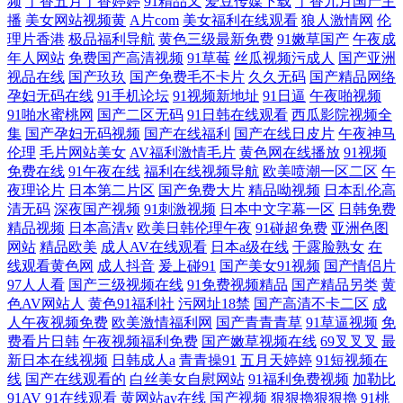
频
丁香五月丁香婷婷
91精品又
爱豆传媒下载
丁香九月国产主
播
美女网站视频黄
A片com
美女福利在线观看
狼人激情网
伦
理片香港
极品福利导航
黄色三级最新免费
91嫩草国产
午夜成
年人网站
免费国产高清视频
91草莓
丝瓜视频污成人
国产亚洲
视品在线
国产玖玖
国产免费毛不卡片
久久无码
国产精品网络
孕妇无码在线
91手机论坛
91视频新地址
91日逼
午夜啪视频
91啪水蜜桃网
国产二区无码
91日韩在线观看
西瓜影院视频全
集
国产孕妇无码视频
国产在线福利
国产在线日皮片
午夜神马
伦理
毛片网站美女
AV福利激情毛片
黄色网在线播放
91视频
免费在线
91午夜在线
福利在线视频导航
欧美喷潮一区二区
午
夜理论片
日本第二片区
国产免费大片
精品呦视频
日本乱伦高
清无码
深夜国产视频
91刺激视频
日本中文字幕一区
日韩免费
精品视频
日本高清v
欧美日韩伦理午夜
91碰超免费
亚洲色图
网站
精品欧美
成人AV在线观看
日本a级在线
干露脸熟女
在
线观看黄色网
成人抖音
爰上碰91
国产美女91视频
国产情侣片
97人人看
国产三级视频在线
91免费视频精品
国产精品另类
黄
色AV网站人
黄色91福利社
污网址18禁
国产高清不卡二区
成
人午夜视频免费
欧美激情福利网
国产青青青草
91草逼视频
免
费看片日韩
午夜视频福利免费
国产嫩草视频在线
69叉叉叉
最
新日本在线视频
日韩成人a
青青操91
五月天婷婷
91短视频在
线
国产在线观看的
白丝美女自慰网站
91福利免费视频
加勒比
91AV
91在线观看
黄网站av在线
国产视频
狠狠擼狠狠擼
91桃