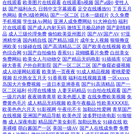
在线观看
欧美图片在线观看
在线观看h视频
国产a级0
变性人
频在线播放 国产欧美日韩综合 日韩欧美在 91热爆 精品免费 精品∧v在线
妖
国产福利永久
日韩中文字幕观看
足交在线播放91
丁香五月
色网站
黄色3级抢网站
国产一区二区
日本一级婬片
久久免费
观看 午夜导航福利视频 成全免费高清动漫电影 欧美日韩aa在一二区 影视
手机视频
学生妹Av网站
亚洲人成免费网站
91大神自拍
福利
片在线观看
国产成人内射无码
激情五月极品婷婷
国产剧情精
品
成人三级伦理免费
偷怕欧美亚州图片
国产AV国产AV
97亚
大全在线观看免费网站 国产日韩在 首播电影网 bt 电影 蜜桃成熟 亚洲h片
洲精华液
国内精自线
国产精品3级片
成年女人视频
狠狠撸亚
洲欧美
91操碰在线
国产高清精品二区
国产欧美在线视频
欧美
在线观看播放 二区 热门成人影片资源推荐 专区国产精品 国内真实愉拍系
色综合网
91国产自拍偷拍
香蕉911
花蝴蝶看片免费
白丝美女
免费网站
欧美女人与动物交
国产精品无码电影
91插插库
97超
碰大香蕉
户外自慰影院
国产一区二区二区
国产偷窥盗摄视频
列在线 天天综合网在线 草草精品在线视频 免费亚洲综合自拍 亚洲欧美另
成人动漫网站观看
欧美第一页夜夜
91成人精品视频
蜜桃爱爱
视频
乱伦熟女五月天
91香蕉视
福利在线视频直播
一区xxxxx
类在线区 国产大全今日最新 青乐娱精品视 在线观看污视频 国产日韩欧美
岛国大片免费视频
一道日本亚洲香蕉
国产91高清精品
国产一
区二区福利
伦理在线播放
人妻无码精品
91自拍在线观看
国产
不卡一区 日本中文字幕电影 成人国产免 欧美成人网页 一区二区日韩国产
一级片内射
夜夜骑青青草
欧美色图人妻
在线免费欧美视频
免
费黄色毛片
成人精品无码视频
欧美午夜极品
性欧美ⅩⅩⅩⅩ乱
欧美色色六月天
91影视网
午夜伦不卡
加勒比性爱网
青草国产
精品 国产精品污污视频 日本成人影片网站 51草草草 韩国操逼网 十八完整
在线视频
亚洲国产精品导航
欧美色淫
波多野结依电影
91狠狠
撸
成人深夜电影
精品国产美女剃毛
加勒比熟女
91碰在线
欧
版免费观看 AA福利影院 久一一区二区三 亚洲黄网2025 贵阳路灯 欧洲女
美裸模
萌白酱国产一区
美国一级AV
国产人在线成免费
免费