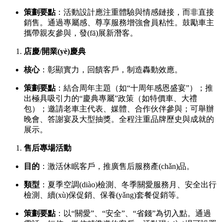
策劃要點
：活動設計應注重體驗與情感鏈接，而非直接
銷售。通過專屬感、尊享服務增強會員粘性。鼓勵車主
攜帶親友參與，發(fā)展新潛客。
店慶/開業(yè)慶典
核心
：彰顯實力，回饋客戶，制造轟動效應。
策劃要點
：結合周年主題（如“十周年感恩盛宴”）；推
出極具吸引力的“慶典專屬”政策（如特價車、大禮
包）；邀請老車主代表、媒體、合作伙伴參與；可舉辦
晚會、答謝宴及大型抽獎。全程注重品牌歷史與成就的
展示。
售后專場活動
目的
：激活休眠客戶，推廣售后服務產(chǎn)品。
類型
：夏季空調(diào)檢測、冬季關愛服務月、安全出行
檢測、續(xù)保促銷、保養(yǎng)套餐促銷等。
策劃要點
：以“關愛”、“安全”、“省錢”為切入點。通過