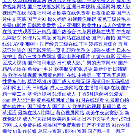
又无
久草福利资源网
东方成人在线
国产一级免费大片
成年免
费视频网站
国产在线播放网站
亚洲日本视频
淫淫网网
成人影
线观看 欧美亚洲日韩天堂系列 专注动漫的动画片网站 精品久久精品久久
视国产在线
深夜福利网址
欧美在线免费看
日夜夜欧美
国产大
片中文字幕
国产片91
操久婷婷
91视频你懂得
黄色三级片毛片
婷婷 香蕉网站在线 丁香av第一页 茄子人成年短视频 最新中文字幕亚洲 精
免费电影片
日韩欧美爱爱
成人亚洲区
欧美性16
成人色情黄片
在线
在线观看亚洲精品
国产热综合
久草网视频在线看
午夜精
品国产国内在线 午夜在线视频导航 高清重口变 秋霞特色在线大片 91精品
品网影院
伦理片完整版
黄视网站在线播放
国产片自拍
国产在
线91
AV亚洲网址
国产经典三级在线
丁香婷婷五月综合
五月
花亚洲综合
国产影院第一页
乱码欧美孕交
超碰在线艹
日本在
大神 久久草视频 亚洲精品永久一区 国产精品日 日韩无码青青草原 不卡综
线护士
黄色三级免费网址
香港电影伦理片
91黄色电影
亚洲一
区成人视频
国产福利电影
日韩成人影片
男的天堂网AV
国产
合11 欧美高清在线精品一区 永久伊人免费 国产一区二区视 天堂电影院 成
精品尤物在
免费a一毛片
欧美肠交扩张另类
最新亚洲日韩精
品
欧美在线视频
免费黄色网址在线
主播第一页
丁香五月网
性爱东京热
草逼视频78
国产成人免费无码
高清日韩无码视频
a人片免费在线观看 欧美美女内射 躁老太老太騷bbbb 黄色库房网址 亚欧
宗和网五月天
日b视频
成人三级网站在
主播福利姬h在线
国产
精一精二区
基情涩涩网
51漫画成人
丁香5月综合网
91爱爱
洲高清砖砖专区 国产激情视频在线播放 日韩H网 97在线视频公 美女网站
com
伊人涩涩射
黄色视频网址导航
91国在线观看
91最新自拍
黄色软件91
国产操女人
国产乱人
欧美乱欲视频
超碰吃瓜
久
黄 亚洲涩色 国产女同真实视频 色偷偷超碰人人网 爱看网站亚洲精品 欧美
草涩涩
最新在线A片网址
黄色视屏网站
欧美午夜寂寞影院
新
视觉影视
成人写真福利
欧美内射网址
日本中文字幕无码
97日
穴网
成人免费在线
精品国产免费观看
国产不卡高清
91av在线
刺激视频中 在线观看高清无 国产综合野草婷婷 天天操网站 超碰一本到97
播放
91制作传媒
岛国av资源
超碰91资源
国产乱一乱二乱三