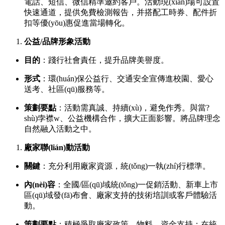
電話、短信、微信精準邀約客戶。活動現(xiàn)場可設置
快速通道，提供免費檢測報告，并搭配工時券、配件折
扣等優(yōu)惠促進當場轉化。
公益/品牌形象活動
目的
：踐行社會責任，提升品牌美譽度。
形式
：環(huán)保公益行、交通安全宣傳進校園、愛心
送考、社區(qū)服務等。
策劃要點
：活動需真誠、持續(xù)，避免作秀。與當?
shù)孛襟w、公益機構合作，擴大正面影響。將品牌理念
自然融入活動之中。
廠家聯(lián)動活動
關鍵
：充分利用廠家資源，統(tǒng)一執(zhí)行標準。
內(nèi)容
：全國/區(qū)域統(tǒng)一促銷活動、新車上市
區(qū)域發(fā)布會、廠家支持的技術培訓或客戶體驗活
動。
策劃要點
：積極爭取廠家政策、物料、資金支持；在統