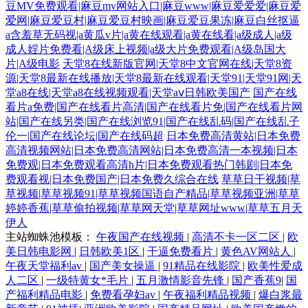
豆MV免费观看|麻豆mv网站入口|麻豆www|麻豆爱爱爱|麻豆爱
爱网|麻豆爱豆村|麻豆爱豆村映画|麻豆爱豆果冻|麻豆白丝抠逼
a含羞草无码视|a黄瓜v片|a黄在线观看|a黄在线看|a级成人|a级
成人婬片免费看|A级床上视频|a级大片免费观看|A级岛国大
片|A级电影
天堂8在线新版官网|天堂8中文官网在线|天堂8资
源|天堂8最新在线播放|天堂8最新在线观看|天堂91|天堂91网|天
堂a8在线|天堂a8在线视频观看|天堂aⅴ日韩欧美国产
国产在线
看片a免费|国产在线看片高清|国产在线看片免|国产在线看片网
站|国产在线另类|国产在线浏览91|国产在线乱码|国产在线乱子
伦一|国产在线论坛|国产在线码超
日本免费高清黄站|日本免费
高清视频网站|日本免费高清网站|日本免费高清一本视频|日本
免费观|日本免费观看高清h片|日本免费观看热门韩剧|日本免
费观看视|日本免费国产|日本免费久综合在线
草草日干视频|草
草视频|草草视频91|草草视频国语自产精品|草草视频亚洲|草草
婷婷香蕉|草草偷拍视频|草草网天堂|草草网址www|草草五月天
伊人
主站蜘蛛池模板：
午夜国产在线视频
|
高清不卡一区二区
|
欧
美日韩电影网
|
日韩欧美1区
|
干逼免费看片
|
黄色AV网站人
|
午夜天堂福利av
|
国产美女操逼
|
91精品在线影院
|
欧美性爱成
人二区
|
一级特黄女*毛片
|
五月激情影音先锋
|
国产香蕉9
|
国
产福利精品电影
|
免费看孕妇av
|
午夜福利精品视频
|
爆白浆最