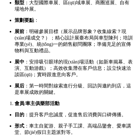
類型
：大型國際車展、區(qū)域車展、商圈巡展、自有
場地外展。
策劃要點
：
展前
：明確參展目標（展示品牌形象？收集線索？現
(xiàn)場成交？）；精心設計展臺布局與車型陳列；培訓
專業(yè)、統(tǒng)一的銷售顧問團隊；準備充足的宣傳
物料與互動禮品。
展中
：安排吸引眼球的現(xiàn)場活動（如新車揭幕、表
演、互動游戲）；高效收集潛在客戶信息；設立快速洽
談區(qū)；實時跟進意向客戶。
展后
：第一時間對線索進行分級、回訪與邀約到店，這
是車展成敗的關鍵。
會員/車主俱樂部活動
目的
：提升客戶忠誠度，促進售后消費與口碑傳播。
形式
：車主自駕游、親子手工課、高端品鑒會、愛車講
堂、節(jié)假日主題派對等。