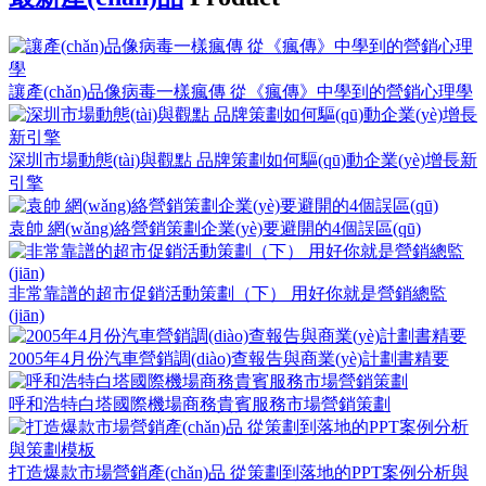
讓產(chǎn)品像病毒一樣瘋傳 從《瘋傳》中學到的營銷心理學
深圳市場動態(tài)與觀點 品牌策劃如何驅(qū)動企業(yè)增長新
引擎
袁帥 網(wǎng)絡營銷策劃企業(yè)要避開的4個誤區(qū)
非常靠譜的超市促銷活動策劃（下） 用好你就是營銷總監
(jiān)
2005年4月份汽車營銷調(diào)查報告與商業(yè)計劃書精要
呼和浩特白塔國際機場商務貴賓服務市場營銷策劃
打造爆款市場營銷產(chǎn)品 從策劃到落地的PPT案例分析與