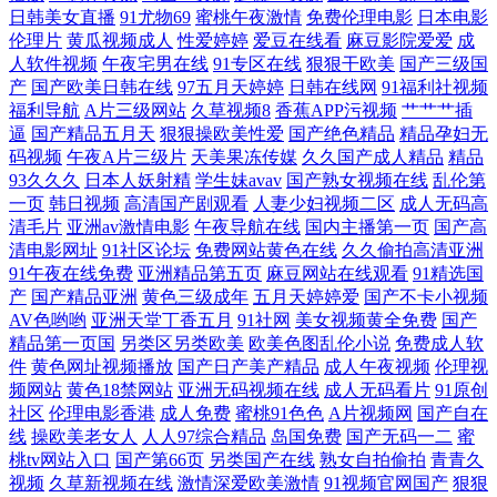
日韩美女直播
91尤物69
蜜桃午夜激情
免费伦理电影
日本电影
欧美激情综 在线国产精品午夜 国产自美女在 天天插天天 成人h视频 久久
伦理片
黄瓜视频成人
性爱婷婷
爱豆在线看
麻豆影院爱爱
成
人软件视频
午夜宅男在线
91专区在线
狠狠干欧美
国产三级国
产
国产欧美日韩在线
97五月天婷婷
日韩在线网
91福利社视频
精品在线 中文字幕在线播放小说 精品国自产小说 香蕉视屏网站 国产超薄
福利导航
A片三级网站
久草视频8
香蕉APP污视频
艹艹艹插
逼
国产精品五月天
狠狠操欧美性爱
国产绝色精品
精品孕妇无
黑色丝 日本伦奷在线播放 91视频污污污 狼友www 亚洲人成网站免 国产
码视频
午夜A片三级片
天美果冻传媒
久久国产成人精品
精品
93久久久
日本人妖射精
学生妹avav
国产熟女视频在线
乱伦第
欧美日韩精 日韩中文字幕区二 超碰自拍p 欧美性爱人与兽 最近中文字幕
一页
韩日视频
高清国产剧观看
人妻少妇视频二区
成人无码高
清毛片
亚洲av激情电影
午夜导航在线
国内主播第一页
国产高
清电影网址
91社区论坛
免费网站黄色在线
久久偷拍高清亚洲
完整在线电影 精品伊人大香蕉 亚洲福利八区在线 国产精品欧美韩国 日韩
91午夜在线免费
亚洲精品第五页
麻豆网站在线观看
91精选国
产
国产精品亚洲
黄色三级成年
五月天婷婷爱
国产不卡小视频
欧美精品小视频 AV在线久草 国产极品大乳在线观看 日韩国产欧美亚洲一
AV色哟哟
亚洲天堂丁香五月
91社网
美女视频黄全免费
国产
精品第一页国
另类区另类欧美
欧美色图乱伦小说
免费成人软
区 97综合激情 免费观看成年人网站 夜色福利院 国产丝袜一区二区三区 天
件
黄色网址视频播放
国产日产美产精品
成人午夜视频
伦理视
频网站
黄色18禁网站
亚洲无码视频在线
成人无码看片
91原创
社区
伦理电影香港
成人免费
蜜桃91色色
A片视频网
国产自在
天拍日日拍国产永久 大胸黑丝高跟美女 青青草一区国产97 91操黑丝 久久
线
操欧美老女人
人人97综合精品
岛国免费
国产无码一二
蜜
桃tv网站入口
国产第66页
另类国产在线
熟女自拍偷拍
青青久
午夜无码鲁丝片全集 亚洲美洲一 国产精品日韩亚洲 日韩色情无码一本二
视频
久草新视频在线
激情深爱欧美激情
91视频官网国产
狠狠