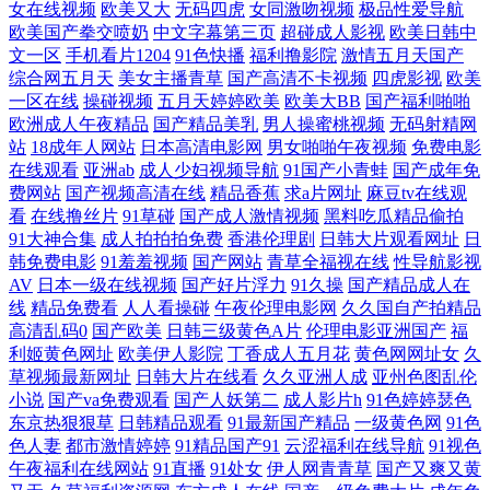
女在线视频
欧美又大
无码四虎
女同激吻视频
极品性爱导航
视频 青苹果乐园 最近最好的 激情另类 天堂电影院免费下载 www91插 91
欧美国产拳交喷奶
中文字幕第三页
超碰成人影视
欧美日韩中
文一区
手机看片1204
91色快播
福利撸影院
激情五月天国产
综合网五月天
美女主播青草
国产高清不卡视频
四虎影视
欧美
天堂的 欧美va 一区二区电影 国产免费a吧在线观看 日韩岛国视频 97超碰
一区在线
操碰视频
五月天婷婷欧美
欧美大BB
国产福利啪啪
欧洲成人午夜精品
国产精品美乳
男人操蜜桃视频
无码射精网
人人艹 老司机黄色片 亚洲v蜜臀 给男朋友口过以后嘴巴 日本操逼福利在
站
18成年人网站
日本高清电影网
男女啪啪午夜视频
免费电影
在线观看
亚洲ab
成人少妇视频导航
91国产小青蛙
国产成年免
线 最新免费高清电影网站 激情五月综合色婷婷一区二区 想要导航页面 东
费网站
国产视频高清在线
精品香蕉
求a片网址
麻豆tv在线观
看
在线撸丝片
91草碰
国产成人激情视频
黑料吃瓜精品偷拍
91大神合集
成人拍拍拍免费
香港伦理剧
日韩大片观看网址
日
方美女操逼 青青青久操无码 中文字幕第一页国产 韩国欧洲 网页导航 超碰
韩免费电影
91羞羞视频
国产网站
青草全福视在线
性导航影视
AV
日本一级在线视频
国产好片浮力
91久操
国产精品成人在
操操日 女人喷液视频全过程 伊人网玖玖久 国产亚洲欧洲人人网 成全动漫
线
精品免费看
人人看操碰
午夜伦理电影网
久久国自产拍精品
高清乱码0
国产欧美
日韩三级黄色A片
伦理电影亚洲国产
福
利姬黄色网址
欧美伊人影院
丁香成人五月花
黄色网网址女
久
视频在线观看高清 成人免费观看大全 日本中文字幕在线播放 国产91理论
草视频最新网址
日韩大片在线看
久久亚洲人成
亚州色图乱伦
小说
国产va免费观看
国产人妖第二
成人影片h
91色婷婷瑟色
在线 日本A片色情网站 91岛国 久96热这里 亚洲高清揄 国产AV线上 日本
东京热狠狠草
日韩精品观看
91最新国产精品
一级黄色网
91色
色人妻
都市激情婷婷
91精品国产91
云涩福利在线导航
91视色
亚洲欧 91探花精品偷拍 九九热这里只 午夜福利视频偷拍 成人深夜视频在
午夜福利在线网站
91直播
91处女
伊人网青青草
国产又爽又黄