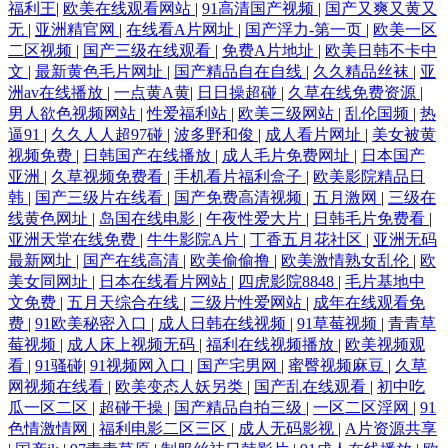
福利王
|
欧美在线观看网站
|
91高清国产视频
|
国产又爽又黄又
无
|
亚洲精官网
|
在线看A片网址
|
国产浮力-第一页
|
欧美一区
二区视频
|
国产三级在线观看
|
免费A片地址
|
欧美日韩不卡中
文
|
最新黄色毛片网址
|
国产精品自在自线
|
久久精品丝袜
|
亚
洲av在线播放
|
一点黄A黄
|
日日操超碰
|
久草在线免费资源
|
男人欲色视频网站
|
性爱福利站
|
欧美三级网站
|
乱伦国频
|
热
逼91
|
久久人人超97碰
|
波多野和俊
|
成人看片网址
|
美女被黄
视频免费
|
日韩国产在线播放
|
成人毛片免费网址
|
日本国产
亚洲
|
久草视频免费看
|
手机看片福利盒子
|
欧美影院精品日
韩
|
国产三级片在线看
|
国产免费高清视频
|
五月激网
|
三级在
线黄色网址
|
岛国在线电影
|
午夜性爱大片
|
日韩毛片免费看
|
亚洲天堂在线免费
|
牛牛影院A片
|
丁香五月花社区
|
亚洲无码
最新网址
|
国产在线高清
|
欧美偷偷撸
|
欧美激情熟女乱伦
|
欧
美女同网址
|
日本在线看片网站
|
四虎影院8848
|
毛片基地中
文免费
|
五月天综合在线
|
三级片性爱网站
|
成年在线观看免
费
|
91欧美秘密入口
|
成人日韩在线视频
|
91草莓视频
|
青青草
莓视频
|
成人床上视频无码
|
福利在线视频播放
|
欧美视频观
看
|
91骚碰
|
91视频网入口
|
国产宅男网
|
蜜臀视频麻豆
|
久草
网视频在线看
|
欧美变态人妖另类
|
国产乱在线观看
|
初中吃
瓜一区二区
|
超碰干操
|
国产精品自拍三级
|
一区二区淫网
|
91
色情激情网
|
福利电影二区三区
|
成人无码影视
|
A片资源共享