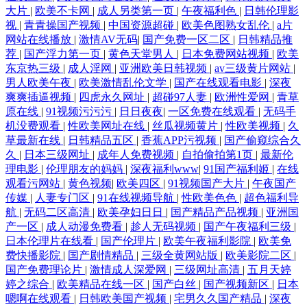
大片
|
欧美不卡网
|
成人另类第一页
|
午夜福利色
|
日韩伦理影
视
|
青青操国产视频
|
中国资源超碰
|
欧美色图熟女乱伦
|
a片
网站在线播放
|
激情AV无码
|
国产免费一区二区
|
日韩精品推
荐
|
国产浮力第一页
|
黄色天堂男人
|
日本免费网站视频
|
欧美
东京热三级
|
成人淫网
|
亚洲欧美日韩视频
|
av三级黄片网站
|
男人欧美午夜
|
欧美激情乱伦文学
|
国产在线观看电影
|
深夜
爽爽插逼视频
|
四虎永久网址
|
超碰97人妻
|
欧洲性爱网
|
青草
原在线
|
91视频污污污
|
日日夜夜
|
一区免费在线观看
|
无码手
机没费观看
|
性欧美网址在线
|
丝瓜视频黄片
|
性欧美视频
|
久
草最新在线
|
日韩精品五区
|
香蕉APP污视频
|
国产偷窥综合久
久
|
日本三级网址
|
成年人免费视频
|
自拍偷拍第1页
|
最新伦
理电影
|
伦理朋友的妈妈
|
深夜福利www
|
91国产福利姬
|
在线
观看污网站
|
黄色视频
|
欧美四区
|
91视频国产大片
|
午夜国产
传媒
|
人妻专门区
|
91在线视频导航
|
性欧美色色
|
超色福利导
航
|
无码二区高清
|
欧美孕妇日日
|
国产精品产品视频
|
亚洲国
产一区
|
成人动漫免费看
|
趁人无码视频
|
国产午夜福利三级
|
日本伦理片在线看
|
国产伦理片
|
欧美午夜福利影院
|
欧美免
费快播影院
|
国产剧情精品
|
三级全黄网站版
|
欧美影院二区
|
国产免费理论片
|
激情成人深爱网
|
三级网址高清
|
五月天婷
婷之综合
|
欧美精品在线一区
|
国产白丝
|
国产视频新区
|
日本
嗯啊在线观看
|
日韩欧美国产视频
|
宅男久久国产精品
|
深夜