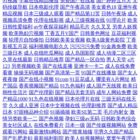
91视频
字幕在线精品播放
免费国产在线看
国产婷婷五月天
无
码传媒导航
日本电影伦理
国产午夜高清
美女黄色18
亚洲午夜
产在线在线 美女一区二区三区 影音先锋日韩在线 精品不卡久久不卡 最新
精品视频
日本三级成人观看
国产精品第12页
日韩午夜场
成人
视频高清免费
伦理在线影视
成人三级视频在线
91理论片
欧美
热播电影 看全色黄大色大片一 亚洲视频黄 国产日韩一区美利坚 最新欧美
日韩性爱福利
av午夜探花福利
精品毛片
久久叉叉
另类人妖视
频
欧美熟妇穴视频
丁香五月V国产
日韩黄色网址
豆花福利视
频
轮理片自拍偷拍
日韩欧美美女视频
欧美A级黄色影院
丁香
日韩 九一成人秘网
影视五月花
福利视频电影久久
污污污污免费
91金典免费
欧美
三级日本
成人在线吃瓜网站
成人岛国影院
成人动漫二区三区
久草在线最新
日韩精品推荐
国产精品一区自拍
男人天堂
a片
123
另类视频欧美
国产在线直播
亚洲卡一卡二
成人在线免费
看黄
操操无码视频
国产高清第一页
91国产在线播放
国产女人
夜夜做
国产在线小视频
91com
91豆花成人
哪里有A片网址
精
产国品
香蕉视频国产精品
91九色福利
成人国产无线视
欧美日
韩性生活片
国产伦理剧
国产精品无套无码
成年人网站免费
国
产精品1000
91九色在线视频
日本伦理片在线
三级无码在线天
堂
久久成人亚洲
日本中文视频在线
伦理剧推荐
国产成人精品
日本
97甜桃品种介绍
91插插插
欧美SE第二页
毛片内射女
激
情另类欧美一二
国产色视频
孕妇三级av无码
日韩欧美色综合
美女社区成人
在线免费看片
日本一级
国产传媒视频网站
免费
观看污网站
最新激情h网站
国产喷浆抽搐
宅男久久国产精品
国产乱肥老妇
最新福利影院
欧美人妖视频网站
窝窝午夜理论