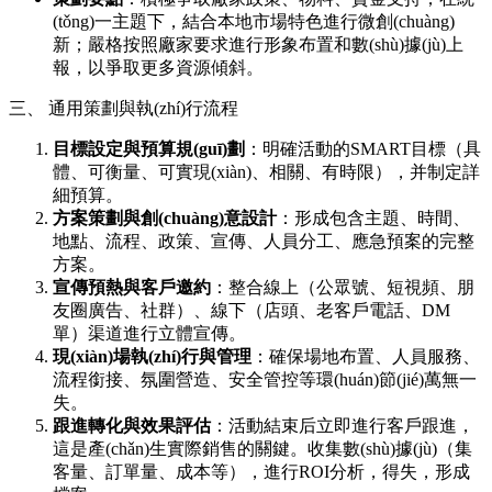
(tǒng)一主題下，結合本地市場特色進行微創(chuàng)
新；嚴格按照廠家要求進行形象布置和數(shù)據(jù)上
報，以爭取更多資源傾斜。
三、 通用策劃與執(zhí)行流程
目標設定與預算規(guī)劃
：明確活動的SMART目標（具
體、可衡量、可實現(xiàn)、相關、有時限），并制定詳
細預算。
方案策劃與創(chuàng)意設計
：形成包含主題、時間、
地點、流程、政策、宣傳、人員分工、應急預案的完整
方案。
宣傳預熱與客戶邀約
：整合線上（公眾號、短視頻、朋
友圈廣告、社群）、線下（店頭、老客戶電話、DM
單）渠道進行立體宣傳。
現(xiàn)場執(zhí)行與管理
：確保場地布置、人員服務、
流程銜接、氛圍營造、安全管控等環(huán)節(jié)萬無一
失。
跟進轉化與效果評估
：活動結束后立即進行客戶跟進，
這是產(chǎn)生實際銷售的關鍵。收集數(shù)據(jù)（集
客量、訂單量、成本等），進行ROI分析，得失，形成