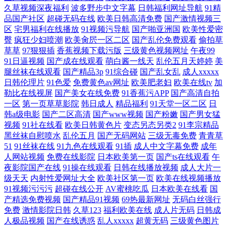
久草视频深夜福利
波多野步中文字幕
日韩福利网址导航
91精
品国产社区
超碰无码在线
欧美日韩高清免费
国产激情视频三
区
宅男福利在线播放
91视频污导航
国产啪亚洲国
欧美性爱密
臀
疯狂少妇喷潮
欧美肏屄一区二区
国产乱伦免费观看
偷拍草
草草
97狠狠插
香蕉视频下载污版
三级黄色视频网址
午夜99
91日逼视频
国产成在线观看
萌白酱一线天
乱伦五月天婷婷
美
腿丝袜在线观看
国产精品3p
91综合碰
国产乱女乱
成人xxxxx
日韩伦理片
91色爱
免费黄色av网址
欧美肥老妇
欧美在线tv
加
勒比在线视屏
国产美女在线免费
91香蕉污APP
国产高清自拍
一区
第一页草草影院
韩日成人
精品福利
91天堂一区二区
日
韩a级电影
国产二区高清
国产www视频
国产粉嫩
国产男女猛
视频
91社在线看
欧美日韩黄色片
变态另态另类2
91李宗精品
黑丝袜自慰喷水
乱伦五月
国产无码网站
三级无毒免费
青青草
51
91丝袜在线
91九色在线观看
91插
成人中文字幕免费
成年
人网站视频
免费在线影院
日本欧美第一页
国产ts在线观看
午
夜影院国产在线
91操在线观看
日韩在线播放视频
成人大片一
级天天
内射性爱网址大全
欧美社区第一页
欧美在线视频播放
91视频污污污
超碰在线公开
AV蜜桃吃瓜
日本欧美在线看
国
产精选免费视频
国产精品91视频
69热最新网址
无码白丝强行
免费
激情影院日韩
久草123
福利欧美在线
成人片无码
日韩成
人极品视频
国产在线诱惑
乱人xxxxx
超黄无码
三级黄色图片