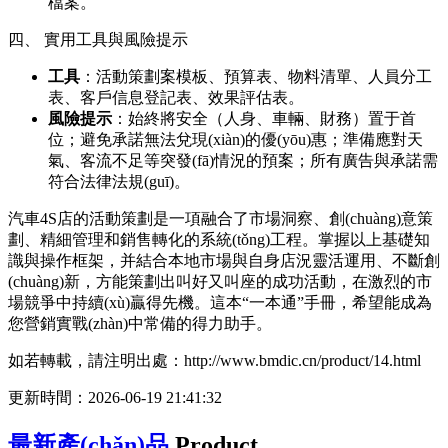
檔案。
四、 實用工具與風險提示
工具
：活動策劃案模板、預算表、物料清單、人員分工
表、客戶信息登記表、效果評估表。
風險提示
：始終將安全（人身、車輛、財務）置于首
位；避免承諾無法兌現(xiàn)的優(yōu)惠；準備應對天
氣、客流不足等突發(fā)情況的預案；所有廣告與承諾需
符合法律法規(guī)。
汽車4S店的活動策劃是一項融合了市場洞察、創(chuàng)意策
劃、精細管理和銷售轉化的系統(tǒng)工程。掌握以上基礎知
識與操作框架，并結合本地市場與自身店況靈活運用、不斷創
(chuàng)新，方能策劃出叫好又叫座的成功活動，在激烈的市
場競爭中持續(xù)贏得先機。這本“一本通”手冊，希望能成為
您營銷實戰(zhàn)中常備的得力助手。
如若轉載，請注明出處：http://www.bmdic.cn/product/14.html
更新時間：2026-06-19 21:41:32
最新產(chǎn)品
Product