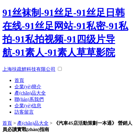
91丝袜制-91丝足-91丝足日韩
在线-91丝足网站-91私密-91私
拍-91私拍视频-91四级片导
航-91素人-91素人草草影院
上海扶疏鯉科技有限公司
首頁
企業(yè)簡介
產(chǎn)品大全
聯(lián)系我們
企業(yè)信息
訪客留言
首頁
>
產(chǎn)品大全
>
《汽車4S店活動策劃一本通》 營銷人
員必讀實戰(zhàn)指南