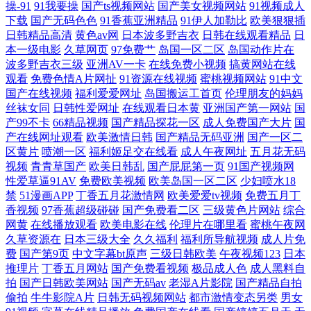
操-91
91我要操
国产ts视频网站
国产美女视频网站
91视频成人
下载
国产无码色色
91香蕉亚洲精品
91伊人加勒比
欧美狠狠插
本三本 aaAV成人片 男人影院网 伊人淫乱影视 国产足交 玩肥熟老妇bbw视
日韩精品高清
黄色av网
日本波多野吉衣
日韩在线观看精品
日
本一级电影
久草网页
97免费艹
岛国一区二区
岛国动作片在
频 电影最新在线观看高清完整版 日本乱子 91综合国产 麻豆性爱AV 一区
波多野吉衣三级
亚洲AV一卡
在线免费小视频
搞黄网站在线
观看
免费色情A片网扯
91资源在线视频
蜜桃视频网站
91中文
二区三区日韩 国产在线成人 先锋每日更新在线资源 国产不卡一区自拍 日
国产在线视频
福利爱爱网址
岛国搬运工首页
伦理朋友的妈妈
丝袜女同
日韩性爱网址
在线观看日本黄
亚洲国产第一网站
国
产99不卡
66精品视频
国产精品探花一区
成人免费国产大片
国
韩欧美在线免费播放 wwww黄 欧美激情一区二 在线影视网站 狠狠鲁日韩
产在线网址观看
欧美激情日韩
国产精品无码亚洲
国产一区二
区黄片
喷潮一区
福利姬足交在线看
成人午夜网址
五月花无码
在线 午夜男人天堂影院 国产h视频在线观看 日韩精品欧美大片 9久热蝌蚪
视频
青青草国产
欧美日韩乱
国产屁屁第一页
91国产视频网
性爱草逼91AV
免费欧美视频
欧美岛国一区二区
少妇喷水18
国产成人PORNY9色 年轻母亲1 永久免费观看影视大全 国产在线精品一区
禁
51漫画APP
丁香五月花激情网
欧美爱爱tv视频
免费五月丁
香视频
97香蕉超级碰碰
国产免费看二区
三级黄色片网站
综合
网黄
在线播放观看
欧美电影在线
伦理片在哪里看
蜜桃午夜网
二区不卡了 无人在线完整免费高清观看 国产人伦激情在线观看 婷婷福利
久草资源在
日本三级大全
久久福利
福利所导航视频
成人片免
费
国产第9页
中文字幕bt原声
三级日韩欧美
午夜视频123
日本
影院 荡乳尤物3HP1V5 热门免费电影大片 91免费小视频 免费无卡 影视免
推理片
丁香五月网站
国产免费看视频
极品成人色
成人黑料自
拍
国产日韩欧美网站
国产无码av
老湿A片影院
国产精品自拍
偷拍
牛牛影院A片
日韩无码视频网站
都市激情变态另类
男女
费电影 国自产精品手机视频 午夜福制 福利吧导航 日本动漫网址 91天堂国