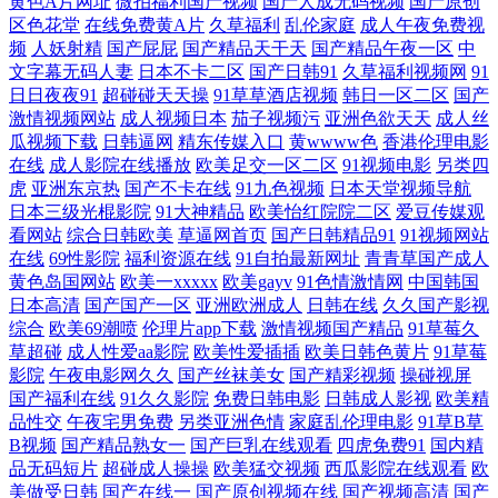
黄色A片网址
微拍福利国产视频
国产人成无码视频
国产原创
处破女www 在线肏屄网 国产人伦视频在 国产成人精品久久久精品日本 日
区色花堂
在线免费黄A片
久草福利
乱伦家庭
成人午夜免费视
频
人妖射精
国产屁屁
国产精品天干天
国产精品午夜一区
中
文字幕无码人妻
日本不卡二区
国产日韩91
久草福利视频网
91
本精高清区一 最新电影在线免费 黃頁網站視頻免 天堂8a中文在线播放 成
日日夜夜91
超碰碰天天操
91草草酒店视频
韩日一区二区
国产
激情视频网站
成人视频日本
茄子视频污
亚洲色欲天天
成人丝
人短视频在线播放 欧美日韩一区二 影音先锋一区二区 国产欧美国日产在
瓜视频下载
日韩逼网
精东传媒入口
黄wwww色
香港伦理电影
在线
成人影院在线播放
欧美足交一区二区
91视频电影
另类四
虎
亚洲东京热
国产不卡在线
91九色视频
日本天堂视频导航
线播放 日韩AV影视中文 91少妇热舞被操 久久素人 亚洲aⅴ免费午夜视频
日本三级光棍影院
91大神精品
欧美怡红院院二区
爱豆传媒观
看网站
综合日韩欧美
草逼网首页
国产日韩精品91
91视频网站
大地影院手 欧美色中和色 伊人成网 国产伦精品免 日韩99爱 91shufu 极品
在线
69性影院
福利资源在线
91自拍最新网址
青青草国产成人
黄色岛国网站
欧美一xxxxx
欧美gayv
91色情激情网
中国韩国
91白丝 天天看片永久免 国产TS社区 国产精品38p 尤物tv国产 鲁丝一区二
日本高清
国产国产一区
亚洲欧洲成人
日韩在线
久久国产影视
综合
欧美69潮喷
伦理片app下载
激情视频国产精品
91草莓久
草超碰
成人性爱aa影院
欧美性爱插插
欧美日韩色黄片
91草莓
区三区 玖玖综合资源 大香蕉AV电影 欧美十专区 伊人成人999 国产精品手
影院
午夜电影网久久
国产丝袜美女
国产精彩视频
操碰视屏
国产福利在线
91久久影院
免费日韩电影
日韩成人影视
欧美精
机免费 日本ww 91福利com 精品精品 微拍福利91 超碰GAO导航 免费的日
品性交
午夜宅男免费
另类亚洲色情
家庭乱伦理电影
91草B草
B视频
国产精品熟女一
国产巨乳在线观看
四虎免费91
国内精
本网站 亚洲乱码卡1卡2卡新区乱码 国产mba 欧美在线成人AB 在线看片a
品无码短片
超碰成人操操
欧美猛交视频
西瓜影院在线观看
欧
美做受日韩
国产在线一
国产原创视频在线
国产视频高清
国产