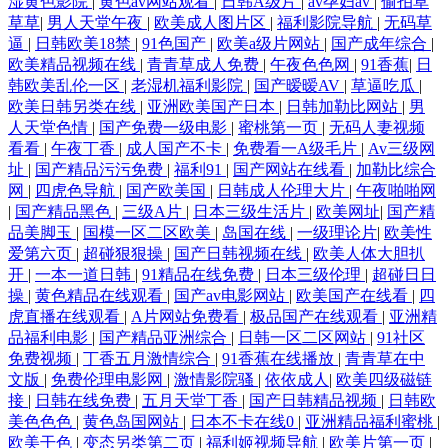
湿黄色影院
|
黄色av网站观看
|
日韩A级片
|
av孕妇av
|
偷拍草
草草
|
男人天堂午夜
|
欧美成人图片区
|
福利影院导航
|
无码草
逼
|
日韩欧美18禁
|
91色国产
|
欧美a级片网站
|
国产成年综合
|
欧美精品视频在线
|
青青草成人免费
|
午夜色色网
|
91香蕉
|
日
韩欧美乱伦一区
|
老湿机福利影院
|
国产暧暧AV
|
草逼吃瓜
|
欧美日韩另类在线
|
亚洲欧美国产日本
|
日韩加勒比网站
|
男
人天堂色情
|
国产免费一级电影
|
蜜桃第一页
|
无码人妻视频
看看
|
午夜丁香
|
成人国产不卡
|
免费看一A级毛片
|
Av三级网
址
|
国产精品污污免费
|
福利91
|
国产网站在线看
|
加勒比综合
网
|
四虎色导航
|
国产欧美国
|
日韩成人伦理大片
|
午夜啪啪网
|
国产精品黑色
|
三级A片
|
日本三级生活片
|
欧美网址
|
国产精
品美脚玉
|
国模一区二区欧美
|
岛国在线
|
一级理论片
|
欧美性
爱第六页
|
超碰狠狠操
|
国产日韩视频在线
|
欧美人体大胆扒
开
|
一本一道日韩
|
91精品在线免费
|
日本三级伦理
|
超碰日日
操
|
黄色精品在线观看
|
国产av电影网站
|
欧美国产在线看
|
四
虎直播在线观看
|
A片网站免费看
|
极品国产在线观看
|
亚洲精
品福利电影
|
国产精品亚洲综合
|
日韩一区二区网站
|
91社区
免费视频
|
丁香五月激情综合
|
91香蕉在线播放
|
青青草在中
文版
|
免费伦理电影网
|
激情影院骚
|
依依成人
|
欧美四级磁链
接
|
日韩在线免费
|
五月天堂丁香
|
国产日韩精品视频
|
日韩欧
美色色色
|
黄色岛国网站
|
日本不卡在线0
|
亚洲精品福利蜜桃
|
欧美干色
|
变态另类第二页
|
福利姬视频导航
|
欧美片第一页
|